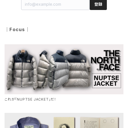
帽子
JAMES MORTIMER
登録
ベスト・ジレ
デニムパンツ
カーディガン
その他
その他
チノパンツ
カジュアルシューズ
パンプス
バッグ
LE TRAVAILLEUR GALLICE
タンクトップ
ベスト・ジレ
｜Focus｜
カーゴパンツ
サンダル
サンダル
その他
LEVI’S® VINTAGE CLOTHING
その他
タンクトップ・キャミソール
ジョガーパンツ
その他
macpac
その他
その他
MXP
Nigel Cabourn
これが「NUPTSE JACKET」だ！
RNA
SANDERS