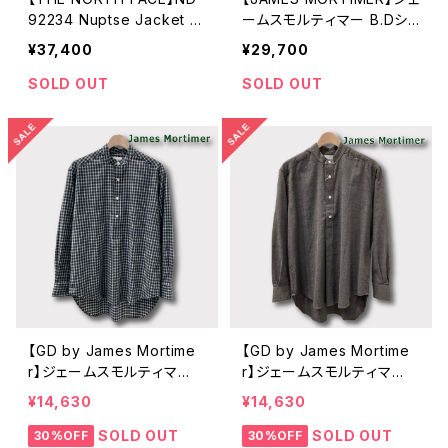
92234 Nuptse Jacket
ームスモルティマー B.Dシ
ザ・ノース・フェイス ヌプシ
ャツ ブルーストライプ トー
¥37,400
¥29,700
ジャケット ダウンジャケッ
マスメイソン
ト
SOLD OUT
SOLD OUT
【GD by James Mortime
【GD by James Mortime
r】ジェームスモルティマ
r】ジェームスモルティマ
ー グランダッドシャツ ラ
ー グランダッドシャツ チ
¥14,630
¥14,630
イトグレー
ャコールグレー
SOLD OUT
SOLD OUT
30%OFF
30%OFF