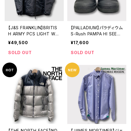
【J&S FRANKLIN】BRITIS
【PALLADIUM】パラディウム
H ARMY PCS LIGHT WEI
S-Rush PAMPA HI SEEKE
GHT DOWN JACKET ラ
R LITE + WP + BLACK
¥49,500
¥17,600
イトウェイト ダウンジャケッ
ト
SOLD OUT
SOLD OUT
【THE NORTH FACE】ND
【JAMES MORTIMER】ジェ