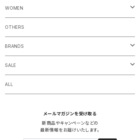
トップス
WOMEN
Tシャツ・カットソー
パンツ
トップス
OTHERS
シャツ・ブラウス
カラーパンツ
Tシャツ・カットソー
アウター
アウター
BRANDS
ポロシャツ
ショート・クロップドパンツ
シャツ・ブラウス
ジャケット・コート
ジャケット・コート
小物
ボトムス
BERJAC
SALE
スウェット・トレーナー
カーゴパンツ
ポロシャツ
ダウンジャケット
ダウンジャケット
帽子
スカート
シューズ
ワンピース
CLARKS
MEN
ALL
パーカー
チノパンツ
スウェット・トレーナー
デニムジャケット
デニムジャケット
バッグ
カラーパンツ
ブーツ
ワンピース・チュニック
シューズ
FRED PERRY
WOMEN
メールマガジンを受け取る
ニット・セーター
ジョガーパンツ
パーカー
ブルゾン
ブルゾン
その他
ショート・クロップドパンツ
スニーカー
オールインワン・オーバーオール
ブーツ
小物
icebreaker
OTHERS
新商品やキャンペーンなどの

最新情報をお届けいたします。
カーディガン
その他
ニット・セーター
マウンテンパーカー
マウンテンパーカー
テーパードパンツ
ビジネス・ドレスシューズ
その他
スニーカー