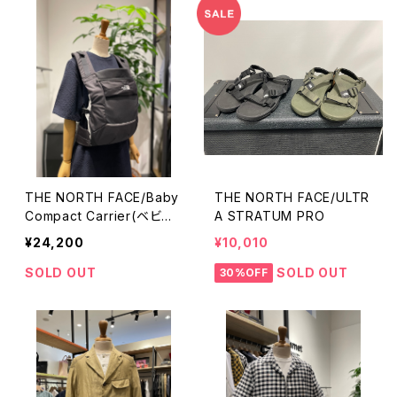
THE NORTH FACE/Baby
THE NORTH FACE/ULTR
Compact Carrier(ベビー
A STRATUM PRO
コンパクトキャリア）
¥24,200
¥10,010
SOLD OUT
SOLD OUT
30%OFF