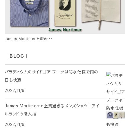
THE NORTH FACE
TOPO ATHLETIC
James Mortimer上質過・・・
TOWN CRAFT
｜BLOG｜
YARMO
パラディウムのサイドゴア ブーツは防水仕様で雨の
日も快適
洗える70億人のマスク
2022/11/6
HOUDINI
James Mortimerno上質過ぎるメンズシャツ｜アイ
ルランドの職人技
PALLADIUM
2022/11/6